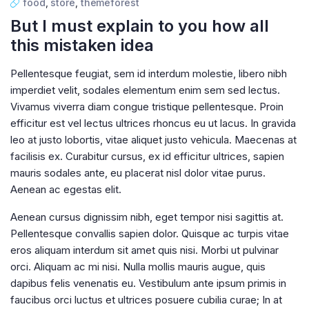
food
,
store
,
themeforest
But I must explain to you how all
this mistaken idea
Pellentesque feugiat, sem id interdum molestie, libero nibh
imperdiet velit, sodales elementum enim sem sed lectus.
Vivamus viverra diam congue tristique pellentesque. Proin
efficitur est vel lectus ultrices rhoncus eu ut lacus. In gravida
leo at justo lobortis, vitae aliquet justo vehicula. Maecenas at
facilisis ex. Curabitur cursus, ex id efficitur ultrices, sapien
mauris sodales ante, eu placerat nisl dolor vitae purus.
Aenean ac egestas elit.
Aenean cursus dignissim nibh, eget tempor nisi sagittis at.
Pellentesque convallis sapien dolor. Quisque ac turpis vitae
eros aliquam interdum sit amet quis nisi. Morbi ut pulvinar
orci. Aliquam ac mi nisi. Nulla mollis mauris augue, quis
dapibus felis venenatis eu. Vestibulum ante ipsum primis in
faucibus orci luctus et ultrices posuere cubilia curae; In at